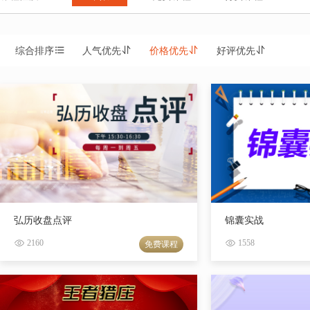
综合排序
人气优先
价格优先
好评优先
弘历收盘点评
锦囊实战
2160
1558
免费课程