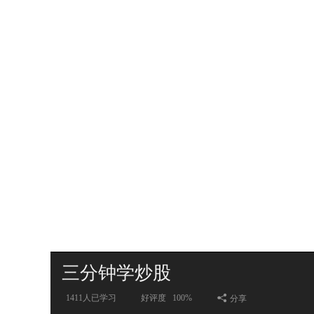
三分钟学炒股
1411
人已学习
好评度
100%
分享