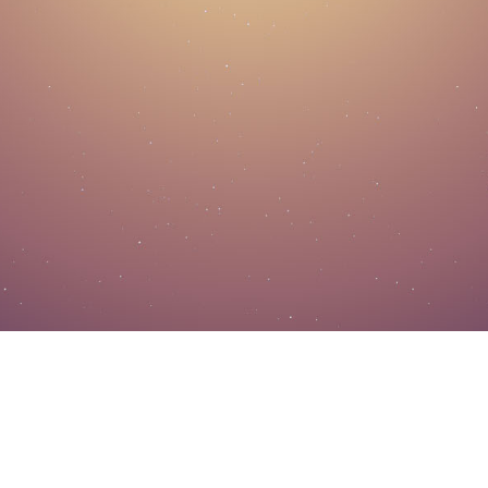
先大后小 先长后短 做熟不做生
ICP备案号：
辽ICP备12015755号-2