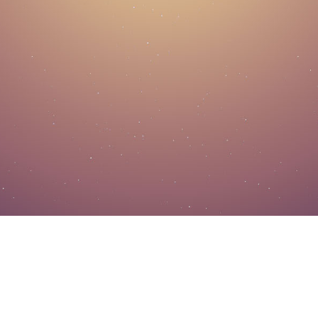
先大后小 先长后短 做熟不做生
ICP备案号：
辽ICP备12015755号-2