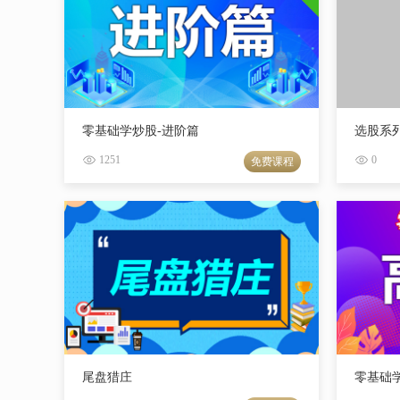
零基础学炒股-进阶篇
选股系
1251
0
免费课程
尾盘猎庄
零基础