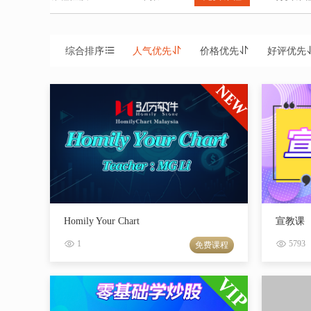
综合排序
人气优先
价格优先
好评优先
Homily Your Chart
宣教课
1
5793
免费课程