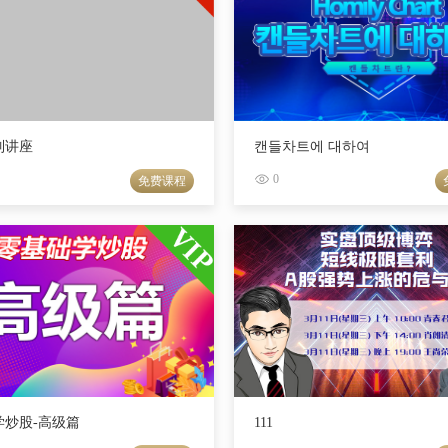
列讲座
캔들차트에 대하여
0
免费课程
学炒股-高级篇
111