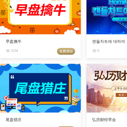
早盘擒牛
캔들차트에 대하여
3234
0
免费课程
尾盘猎庄
弘历财经早会