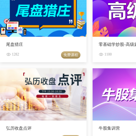
尾盘猎庄
零基础学炒股-高级
1282
1100
免费课程
弘历收盘点评
牛股集训营