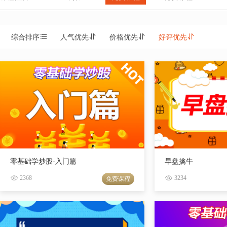
综合排序
人气优先
价格优先
好评优先
零基础学炒股-入门篇
早盘擒牛
2368
3234
免费课程