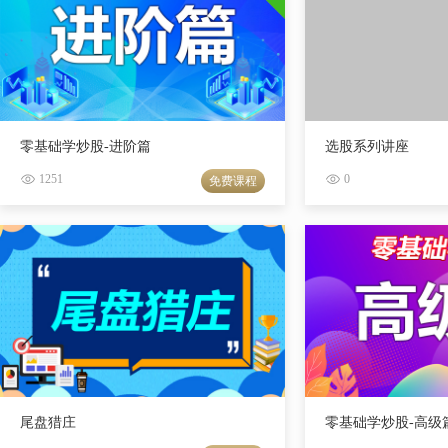
零基础学炒股-进阶篇
选股系列讲座
1251
0
免费课程
尾盘猎庄
零基础学炒股-高级