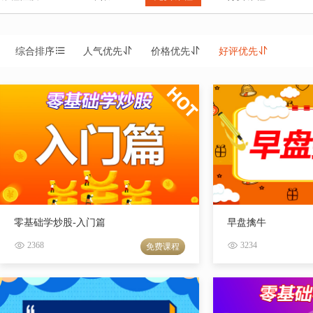
综合排序
人气优先
价格优先
好评优先
零基础学炒股-入门篇
早盘擒牛
2368
3234
免费课程