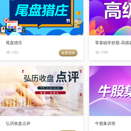
尾盘猎庄
零基础学炒股-高级
1282
1100
免费课程
弘历收盘点评
牛股集训营