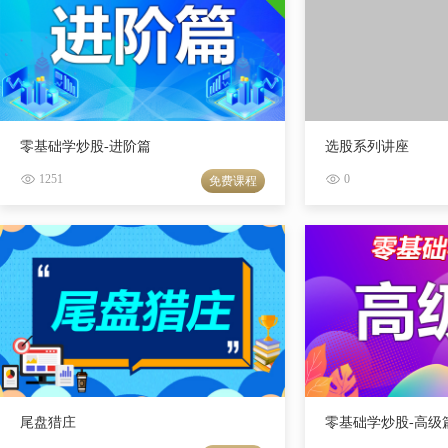
零基础学炒股-进阶篇
选股系列讲座
1251
0
免费课程
尾盘猎庄
零基础学炒股-高级