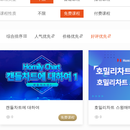
课程性质
不限
免费课程
付费课程
综合排序
人气优先
价格优先
好评优先
캔들차트에 대하여
호밀리차트 스윙매
0
0
免费课程