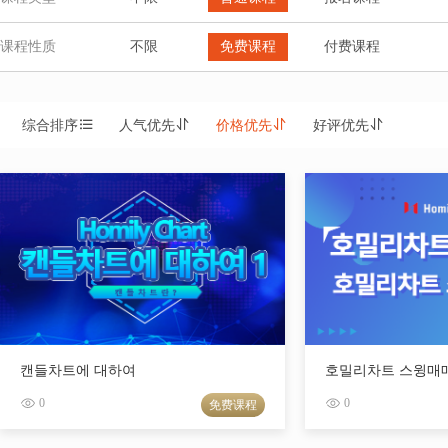
课程性质
不限
免费课程
付费课程
综合排序
人气优先
价格优先
好评优先
캔들차트에 대하여
호밀리차트 스윙매
0
0
免费课程