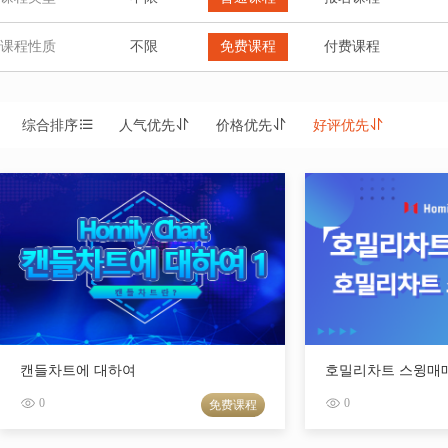
课程性质
不限
免费课程
付费课程
综合排序
人气优先
价格优先
好评优先
캔들차트에 대하여
호밀리차트 스윙매
0
0
免费课程